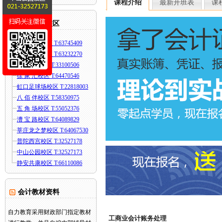
课程介绍
最新开班表
课
自力直属校区
淮海东路校区 T:63745409
人民广场校区 T:63232270
福 州 路校区 T:33100506
徐 家 汇校区 T:64470546
虹口足球场校区 T:22818003
八 佰 伴校区 T:58350975
五 角 场校区 T:55052376
漕 宝 路校区 T:64089829
莘庄龙之梦校区 T:64067530
普陀西宫校区 T:32527178
中山公园校区 T:32527173
静安共康校区 T:66110086
会计教材资料
自力教育采用财政部门指定教材
工商业会计账务处理