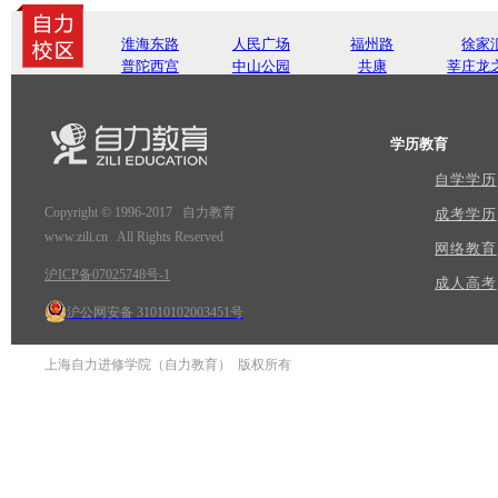
淮海东路
人民广场
福州路
徐家
普陀西宫
中山公园
共康
莘庄龙
学历教育
自学学历
Copyright © 1996-2017 自力教育
成考学历
www.zili.cn All Rights Reserved
网络教育
沪ICP备07025748号-1
成人高考
沪公网安备 31010102003451号
上海自力进修学院（自力教育） 版权所有