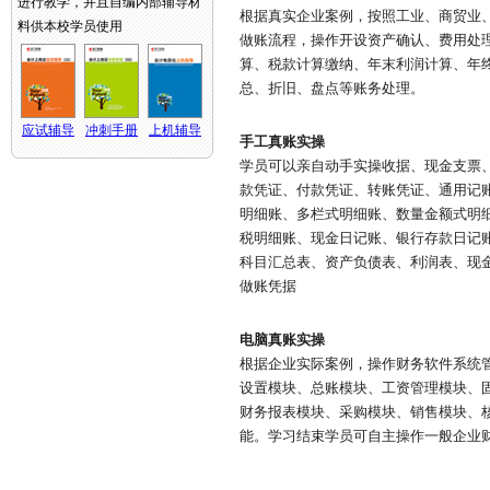
进行教学，并且自编内部辅导材
根据真实企业案例，按照工业、商贸业
料供本校学员使用
做账流程，操作开设资产确认、费用处
算、税款计算缴纳、年末利润计算、年
总、折旧、盘点等账务处理。
应试辅导
冲刺手册
上机辅导
手工真账实操
学员可以亲自动手实操收据、现金支票
款凭证、付款凭证、转账凭证、通用记
明细账、多栏式明细账、数量金额式明
税明细账、现金日记账、银行存款日记
科目汇总表、资产负债表、利润表、现
做账凭据
电脑真账实操
根据企业实际案例，操作财务软件系统
设置模块、总账模块、工资管理模块、
财务报表模块、采购模块、销售模块、
能。学习结束学员可自主操作一般企业