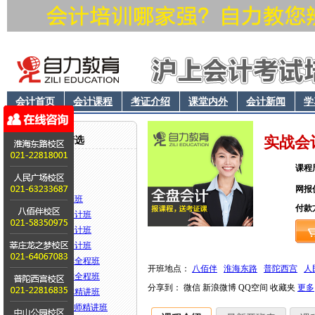
会计首页
会计课程
考证介绍
课堂内外
会计新闻
学
实战会
会计课程精选
会计上岗证
课程
会计电算化
网报
会计从业套餐班
付款
零起点实战会计班
零起点全盘会计班
零起点精英会计班
会计初级职称全程班
开班地点：
八佰伴
淮海东路
普陀西宫
人
会计中级职称全程班
分享到：
微信
新浪微博
QQ空间
收藏夹
更多
会计中级职称精讲班
CPA注册会计师精讲班