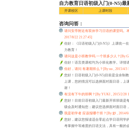
自力教育日语初级入门(0-N5)
开课校区
上课时段
咨询问答：
请问安亭附近有双休学习日语的课堂吗。本人
2017/8/22 21:27:45]
你好：《日语初级入门(0-N5)》上课统一在
力教育！
请问这是小班教学吗.一个班多少人？[By:Gu小徐 , 2
你好！语言类课程均为小班化教学。详情请致电
你好，请问 有暑期班么？[By:uu , 2015/4/3 13
您好！日语初级入门(0-N5)目前是业余制教学，
上课，您的情况可以选择面对面日语，上课时
谢！
有没有下午的班啊？[By:YUKI , 2015/2/28 15
您好！目前日语初级入门最新开班班级是每周六
级会及时通知您；建议您选择面对面日语，课
我是初学者 应该报哪个班？[By:妙 , 2014/6/13 
您好，建议您报读适合零起点学日语同学的
考掌握中等难度的日语文法，具有一般的会话