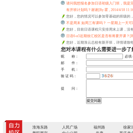
请问我想报名参加日语初级入门班，我是完
有开班计划吗？谢谢[By:霍 , 2014/4/18 11:16
您好，您的情况可以参加零基础的班级的，详
不是周末 如周三有课吗？ 一星期上一天可以吗？[By:莫
您好，目前日语课程只安排周末上课，没有周
日语0-n5近期徐汇校区是否有将要开课？[By:刘 , 2
您好，近期淮云总校有新开班，详情请致电63
您对本课程有什么需要进一步了
昵 称：
必填 
邮 件：
手 机：
验 证 码：
提 问：
淮海东路
人民广场
福州路
徐家