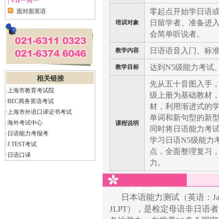
| VIP一对一
零起点开始学日语
面对面英语
日留学者、准备进
培训对象
会简单听说者。
日语语音入门、标
教学内容
达到N5级能力考试
教学目标
相关链接
先从五十音图入手
·上海市教育考试院
级上册为基础教材
·BEC商务英语考试
材，利用渐进式的
·上海市外语口译证书考试
单词和新句型的新
·海外考试中心
课程说明
同时将日语能力考
·日语能力考报考
学习日语N5级能力
·J.TEST考试
点，全面整理复习，
·日语口译
力。
日语能力考试简介
日本语能力测试（英语：Japanese
JLPT），是检定母语非日语