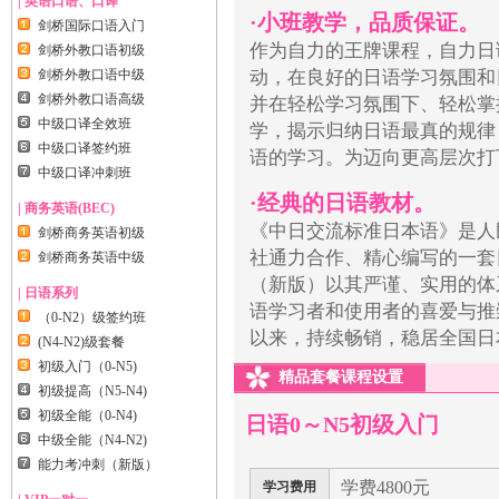
| 英语口语、口译
·小班教学，品质保证。
剑桥国际口语入门
作为自力的王牌课程，自力日
剑桥外教口语初级
剑桥外教口语中级
动，在良好的日语学习氛围和
剑桥外教口语高级
并在轻松学习氛围下、轻松掌
中级口译全效班
学，揭示归纳日语最真的规律
中级口译签约班
语的学习。为迈向更高层次打
中级口译冲刺班
·经典的日语教材。
| 商务英语(BEC)
《中日交流标准日本语》是人
剑桥商务英语初级
社通力合作、精心编写的一套
剑桥商务英语中级
（新版）以其严谨、实用的体
| 日语系列
语学习者和使用者的喜爱与推
（0-N2）级签约班
以来，持续畅销，稳居全国日
(N4-N2)级套餐
初级入门（0-N5)
精品套餐课程设置
初级提高（N5-N4)
初级全能（0-N4)
日语0～N5初级入门
中级全能（N4-N2)
能力考冲刺（新版）
学费4800元
学习费用