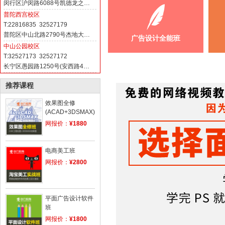
闵行区沪闵路6088号凯德龙之…
普陀西宫校区
T:22816835 32527179
普陀区中山北路2790号杰地大…
广告设计全能班
中山公园校区
T:32527173 32527172
长宁区愚园路1250号(安西路4…
推荐课程
效果图全修
(ACAD+3DSMAX)
网报价：
¥1880
电商美工班
网报价：
¥2800
平面广告设计软件
班
网报价：
¥1800