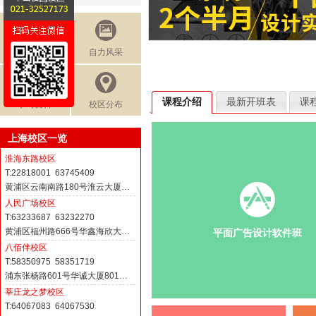
免费讲座
自力风采
课程介绍
最新开班表
课
学习资料
校区分布
上海校区一览
淮海东路校区
T:22818001 63745409
黄浦区云南南路180号淮云大厦…
人民广场校区
T:63233687 63232270
黄浦区福州路666号华鑫海欣大…
平面广告设计软件班
八佰伴校区
T:58350975 58351719
浦东张杨路601号华诚大厦801…
莘庄龙之梦校区
T:64067083 64067530