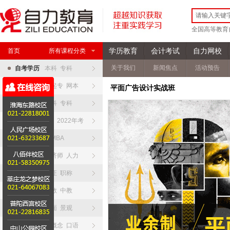
全国高等教育
学历教育
会计考试
自力网校
首页
所有课程分类
关于我们
新闻焦点
活动预告
自考学历
本科 专科
网络学院
高起专 网本
平面广告设计实战班
夜大开大
本科 专科
全日制专升本
2022年考
硕士研究生
MBA
职业资格
经济师 人力
会计资格
考证 职称
教师资格
幼教 中教
设计资格
平面 景观
英语日语
新概念 口语