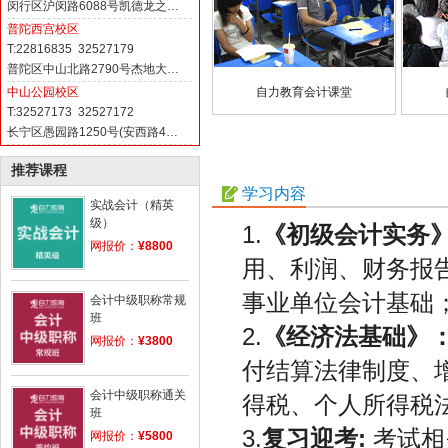
闵行区沪闵路6088号凯德龙之…
普陀西宫校区
T:22816835 32527179
普陀区中山北路2790号杰地大…
自力教育会计课堂
中山公园校区
T:32527173 32527172
长宁区愚园路1250号(安西路4…
推荐课程
学习内容
实战会计（精英
级）
1.
《初级会计实务
网报价：
¥8800
用、利润、财务报
事业单位会计基础
会计中级职称常规
班
2.
《经济法基础》
网报价：
¥3800
付结算法律制度、
会计中级职称通关
得税、个人所得税
班
3.
复习迎考:
考试相
网报价：
¥5800