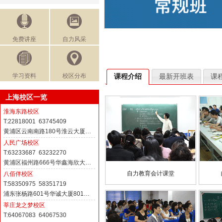
免费讲座
自力风采
学习资料
校区分布
课程介绍
最新开班表
课
上海校区一览
淮海东路校区
T:22818001 63745409
黄浦区云南南路180号淮云大厦…
人民广场校区
T:63233687 63232270
黄浦区福州路666号华鑫海欣大…
自力教育会计课堂
八佰伴校区
T:58350975 58351719
浦东张杨路601号华诚大厦801…
莘庄龙之梦校区
T:64067083 64067530