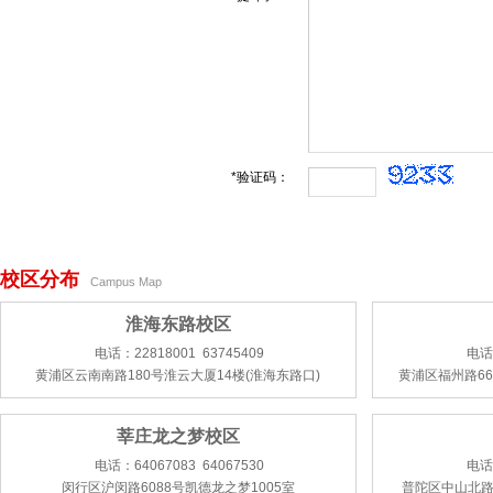
*验证码：
校区分布
Campus Map
淮海东路校区
电话：22818001 63745409
电话：
黄浦区云南南路180号淮云大厦14楼(淮海东路口)
黄浦区福州路66
莘庄龙之梦校区
电话：64067083 64067530
电话：
闵行区沪闵路6088号凯德龙之梦1005室
普陀区中山北路