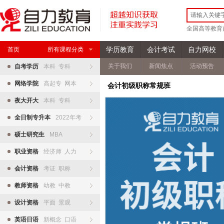
全国高等教育
学历教育
会计考试
自力网校
首页
所有课程分类
关于我们
新闻焦点
活动预告
自考学历
本科 专科
网络学院
高起专 网本
会计初级职称常规班
夜大开大
本科 专科
全日制专升本
2022年考
硕士研究生
MBA
职业资格
经济师 人力
会计资格
考证 职称
教师资格
幼教 中教
设计资格
平面 景观
英语日语
新概念 口语