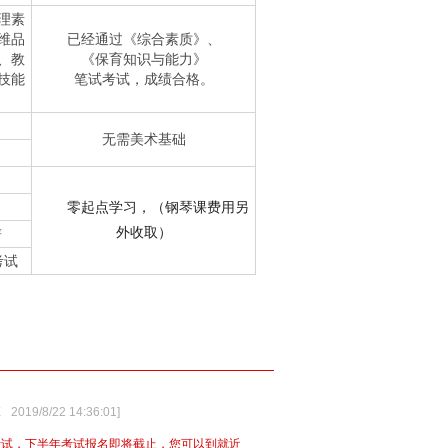
理素
维品
已经通过《综合素质》、
、教
《保育知识与能力》
技能
笔试考试，成绩合格。
无需美术基础
）
零起点学习，（钢琴课费用另
外收取）
谱
考试
X
2019/8/22 14:36:01
]
考试，下半年考试报名即将截止，您可以到就近