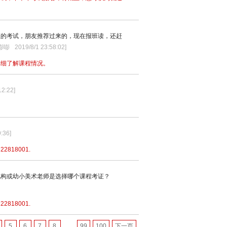
证的考试，朋友推荐过来的，现在报班读，还赶
：嘭嘭
2019/8/1 23:58:02
]
详细了解课程情况。
12:22
]
9:36
]
18001.
机构或幼小美术老师是选择哪个课程考证？
18001.
...
5
6
7
8
99
100
下一页