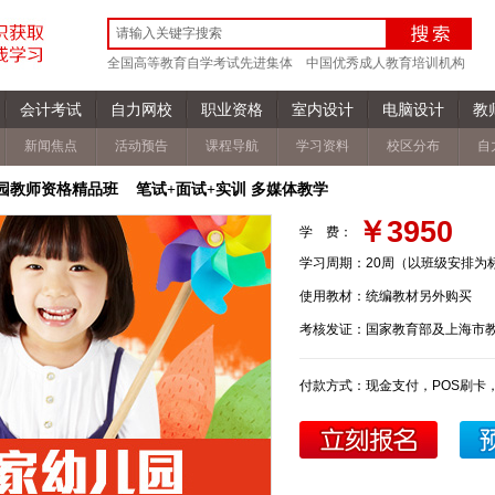
全国高等教育自学考试先进集体
中国优秀成人教育培训机构
会计考试
自力网校
职业资格
室内设计
电脑设计
教
新闻焦点
活动预告
课程导航
学习资料
校区分布
自
园教师资格精品班 笔试+面试+实训 多媒体教学
￥3950
学 费：
学习周期：
20周（以班级安排为
使用教材：
统编教材另外购买
考核发证：
国家教育部及上海市
付款方式：
现金支付，POS刷卡