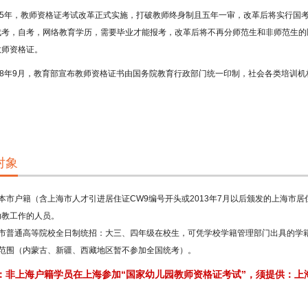
5年，教师资格证考试改革正式实施，打破教师终身制且五年一审，改革后将实行国
成考，自考，网络教育学历，需要毕业才能报考，改革后将不再分师范生和非师范生的
教师资格证。
8年9月，教育部宣布教师资格证书由国务院教育行政部门统一印制，社会各类培训机
对象
本市户籍（含上海市人才引进居住证CW9编号开头或2013年7月以后颁发的上海市
幼教工作的人员。
海市普通高等院校全日制统招：大三、四年级在校生，可凭学校学籍管理部门出具的学
国范围（内蒙古、新疆、西藏地区暂不参加全国统考）。
：非上海户籍学员在上海参加“国家幼儿园教师资格证考试”，须提供：上