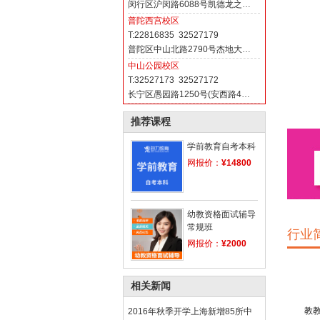
闵行区沪闵路6088号凯德龙之…
普陀西宫校区
T:22816835 32527179
普陀区中山北路2790号杰地大…
中山公园校区
T:32527173 32527172
长宁区愚园路1250号(安西路4…
推荐课程
学前教育自考本科
网报价：
¥14800
幼教资格面试辅导
常规班
行业
网报价：
¥2000
相关新闻
教教师
2016年秋季开学上海新增85所中