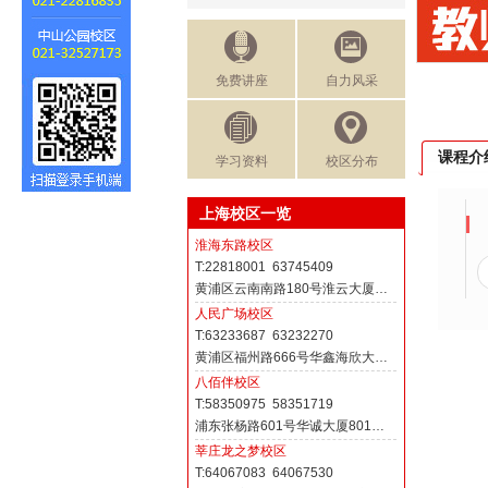
免费讲座
自力风采
课程介
学习资料
校区分布
上海校区一览
淮海东路校区
T:22818001 63745409
黄浦区云南南路180号淮云大厦…
人民广场校区
T:63233687 63232270
黄浦区福州路666号华鑫海欣大…
八佰伴校区
T:58350975 58351719
浦东张杨路601号华诚大厦801…
莘庄龙之梦校区
T:64067083 64067530