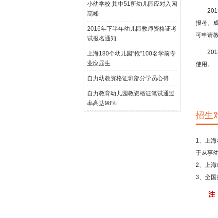
小幼学校 其中51所幼儿园应对入园
201
高峰
报考。
2016年下半年幼儿园教师资格证考
可申请
试报名通知
201
上海180个幼儿园“抢”100名学前专
业应届生
使用。
自力幼教资格证班部分学员心得
自力教育幼儿园教资格证笔试通过
率高达98%
招生
1、上海
于从事
2、上
3、全
注