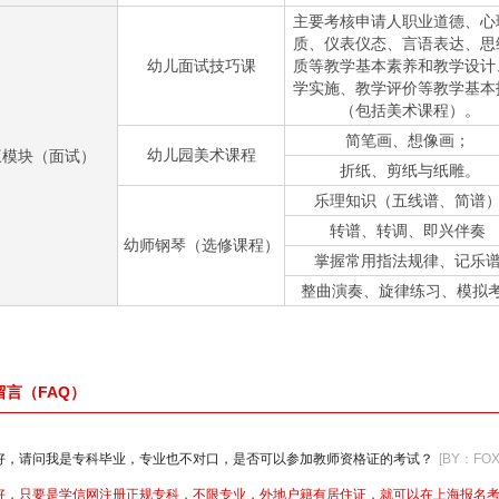
主要考核申请人职业道德、心
质、仪表仪态、言语表达、思
幼儿面试技巧课
质等教学基本素养和教学设计
学实施、教学评价等教学基本
（包括美术课程）。
简笔画、想像画；
幼儿园美术课程
三模块（面试）
折纸、剪纸与纸雕。
乐理知识（五线谱、简谱
转谱、转调、即兴伴奏
幼师钢琴（选修课程）
掌握常用指法规律、记乐
整曲演奏、旋律练习、模拟
留言（FAQ）
好，请问我是专科毕业，专业也不对口，是否可以参加教师资格证的考试？
[BY：FO
好，只要是学信网注册正规专科，不限专业，外地户籍有居住证，就可以在上海报名