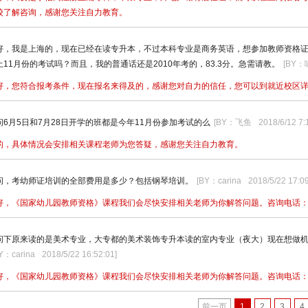
校了解咨询，感谢您关注自力教育。
好，我是上海的，现在已经在读专升本，不过本科专业是商务英语，想参加教师资格
上11月份的考试吗？而且，我的普通话还是2010年考的，83.3分。急需请教。
[BY
好，您符合报考条件，现在报名来得及的，感谢您对自力的信任，您可以到就近校区
问6月5日和7月28日开学的班都是今年11月份参加考试的么
[BY：飞鱼
2018/6/12 7:
的，具体情况会安排相关课程老师为您答疑，感谢您关注自力教育。
问，考幼师证培训的全部费用是多少？包括钢琴培训。
[BY：carina
2018/5/22 17:0
好，《国家幼儿园教师资格》课程我们会尽快安排相关老师为你解答问题。咨询电话：228
问下原来读的是美术专业，大专都的美术装饰专升本读的室内专业（夜大）现在想做
Y：carina
2018/5/22 16:52:01
]
好，《国家幼儿园教师资格》课程我们会尽快安排相关老师为你解答问题。咨询电话：228
前一页
1
2
3
4