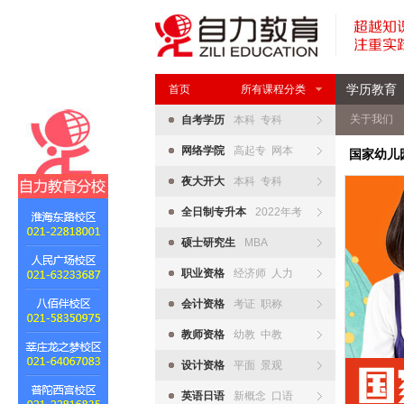
学历教育
首页
所有课程分类
关于我们
自考学历
本科 专科
网络学院
高起专 网本
国家幼儿
夜大开大
本科 专科
全日制专升本
2022年考
硕士研究生
MBA
职业资格
经济师 人力
会计资格
考证 职称
教师资格
幼教 中教
设计资格
平面 景观
英语日语
新概念 口语