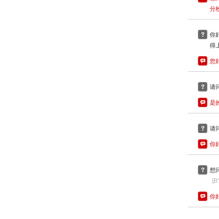
分
你
得
您
请
是
请
你
想
[B
你