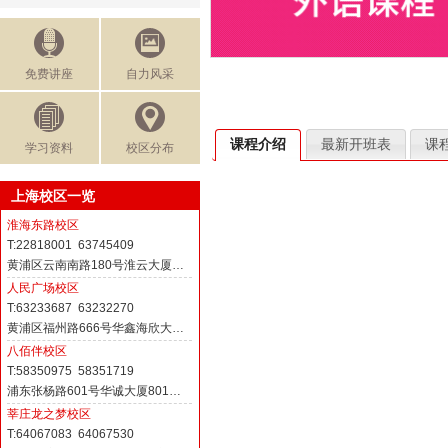
免费讲座
自力风采
课程介绍
最新开班表
课
学习资料
校区分布
上海校区一览
淮海东路校区
T:22818001 63745409
黄浦区云南南路180号淮云大厦…
人民广场校区
T:63233687 63232270
黄浦区福州路666号华鑫海欣大…
八佰伴校区
T:58350975 58351719
浦东张杨路601号华诚大厦801…
莘庄龙之梦校区
T:64067083 64067530