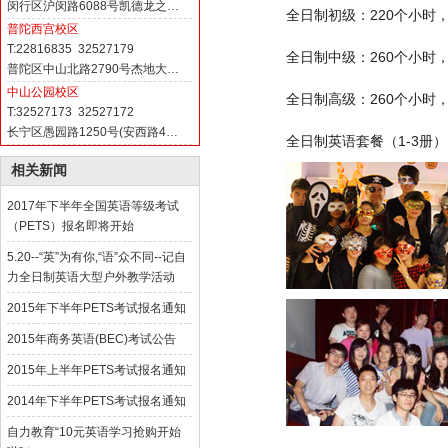
闵行区沪闵路6088号凯德龙之…
全日制
初级
：220个小时
普陀西宫校区
T:22816835 32527179
全日制
中级
：260个小时
普陀区中山北路2790号杰地大…
中山公园校区
全日制
高级
：260个小时
T:32527173 32527172
长宁区愚园路1250号(安西路4…
全日制英语
套餐（1-3册）
相关新闻
2017年下半年全国英语等级考试
（PETS）报名即将开始
5.20--“英”为有你,“语”众不同--记自
力全日制英语大型户外教学活动
2015年下半年PETS考试报名通知
2015年商务英语(BEC)考试公告
2015年上半年PETS考试报名通知
2014年下半年PETS考试报名通知
自力教育“10元英语学习抢购开始