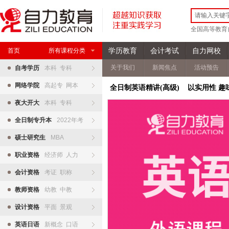
全国高等教育
学历教育
会计考试
自力网校
首页
所有课程分类
关于我们
新闻焦点
活动预告
自考学历
本科 专科
网络学院
高起专 网本
全日制英语精讲(高级) 以实用性 
夜大开大
本科 专科
全日制专升本
2022年考
硕士研究生
MBA
职业资格
经济师 人力
会计资格
考证 职称
教师资格
幼教 中教
设计资格
平面 景观
英语日语
新概念 口语