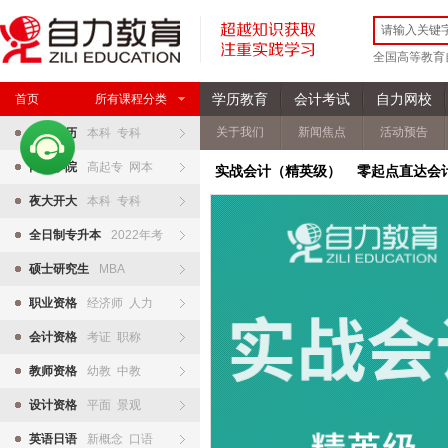
全国高等教育
学历教育
会计考试
自力网校
首页
所有课程分类
关于我们
新闻焦点
活动预告
自考学历
本科 专科
网络学院
高起专 网本
实战会计（精英级） 零起点直达会
夜大开大
本科 专科
全日制专升本
2022年考
硕士研究生
MBA
职业资格
经济师 人力
会计资格
考证 职称
教师资格
幼教 中教
设计资格
平面 景观
英语日语
新概念 口语