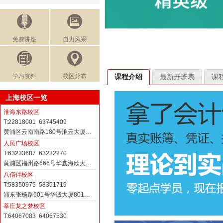
免费讲座
自力风采
学习资料
校区分布
课程介绍
最新开班表
课
上海校区一览
淮海东路校区
T:22818001 63745409
黄浦区云南南路180号淮云大厦…
人民广场校区
T:63233687 63232270
黄浦区福州路666号华鑫海欣大…
八佰伴校区
T:58350975 58351719
浦东张杨路601号华诚大厦801…
莘庄龙之梦校区
T:64067083 64067530