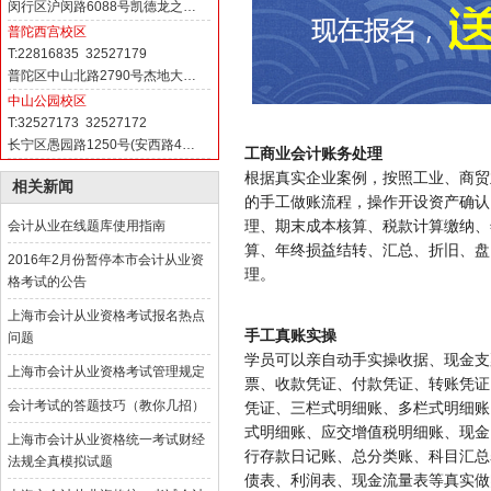
闵行区沪闵路6088号凯德龙之…
普陀西宫校区
T:22816835 32527179
普陀区中山北路2790号杰地大…
中山公园校区
T:32527173 32527172
长宁区愚园路1250号(安西路4…
工商业会计账务处理
根据真实企业案例，按照工业、商贸
相关新闻
的手工做账流程，操作开设资产确认
理、期末成本核算、税款计算缴纳、
会计从业在线题库使用指南
算、年终损益结转、汇总、折旧、盘
2016年2月份暂停本市会计从业资
理。
格考试的公告
上海市会计从业资格考试报名热点
手工真账实操
问题
学员可以亲自动手实操收据、现金支
上海市会计从业资格考试管理规定
票、收款凭证、付款凭证、转账凭证
会计考试的答题技巧（教你几招）
凭证、三栏式明细账、多栏式明细账
式明细账、应交增值税明细账、现金
上海市会计从业资格统一考试财经
行存款日记账、总分类账、科目汇总
法规全真模拟试题
债表、利润表、现金流量表等真实做