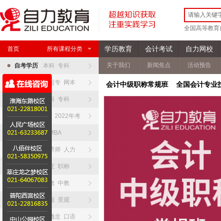
全国高等教育
学历教育
会计考试
自力网校
首页
所有课程分类
关于我们
新闻焦点
活动预告
自考学历
本科 专科
网络学院
高起专 网本
会计中级职称常规班 全国会计专业
夜大开大
本科 专科
全日制专升本
2022年考
硕士研究生
MBA
职业资格
经济师 人力
会计资格
考证 职称
教师资格
幼教 中教
设计资格
平面 景观
英语日语
新概念 口语