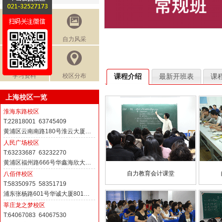
免费讲座
自力风采
学习资料
校区分布
课程介绍
最新开班表
课
上海校区一览
淮海东路校区
T:22818001 63745409
黄浦区云南南路180号淮云大厦…
人民广场校区
T:63233687 63232270
黄浦区福州路666号华鑫海欣大…
自力教育会计课堂
八佰伴校区
T:58350975 58351719
浦东张杨路601号华诚大厦801…
莘庄龙之梦校区
T:64067083 64067530