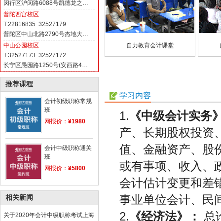
闵行区沪闵路6088号凯德龙之…
普陀西宫校区
T:22816835 32527179
普陀区中山北路2790号杰地大…
自力教育会计课堂
中山公园校区
T:32527173 32527172
长宁区愚园路1250号(安西路4…
推荐课程
学习内容
会计初级职称常规
班
1.
《中级会计实务
网报价：
¥1980
产、长期股权投资
值、金融资产、股
会计中级职称通关
班
或有事项、收入、
网报价：
¥5800
会计估计变更和差
事业单位会计、民
相关新闻
2.
《经济法》：
总
关于2020年会计中级职称考试上海